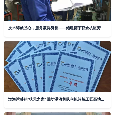
技术铸就匠心，服务赢得赞誉——鲍建德荣获余杭区劳模称号对南方泵业技术推广的启示
渤海湾畔的“状元之家” 潍坊港流机队何以淬炼工匠高地与技术转让先锋