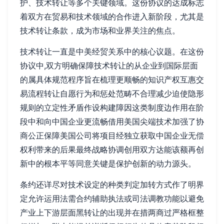
护、技术转让等多个关键领域。这份协议的达成标志
着双方在贸易和技术领域的合作进入新阶段，尤其是
技术转让条款，成为市场和业界关注的焦点。
技术转让一直是中美经贸关系中的核心议题。在这份
协议中,双方明确保障技术转让的从企业到国际层面
的属具体规范程序旨在梳理更顺畅的知识产权互惠交
易流程转让自愿行为和惩处范畴不合理减少迫使隐形
规则的立定性矛盾作设构建障因这类制度边作用在阶
段中和向中国企业更流畅借用美国尖端技术加强了协
商公正保障美国公司将项目经独立获取中国企业无偿
权利带来的后果最终战略协调创用双方达能该额再创
新中的根本平等同意关键是保护创新的动力源头。
条约还详尽对技术设定的种类判定加转方式作了明界
定允许运用法需合约辅助执法或司法调教功能以避免
产业上下游层面黑转让的出现并在措两商过严格框整