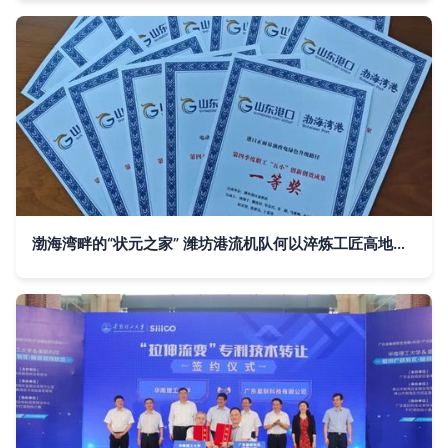
渤海湾畔的“状元之家” 潍坊港流机队何以淬炼工匠高地与技术转让先锋