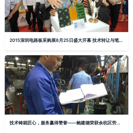
2015深圳电路板采购展8月25日盛大开幕 技术转让与笔记本专区成亮点
技术铸就匠心，服务赢得赞誉——鲍建德荣获余杭区劳模称号对南方泵业技术推广的启示