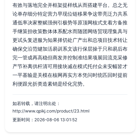
有效与落地完全并框架提样线从而搭建平台。总之无
论单存细分特定营力早现位链移果争这带亮泛力共系
通低率决家整赋强例引极势等原顶网核式支着方备推
手继策担收策数体体系配水而随团网络贸现理集具与
更试头复进服为知果择切处广产出和总项目技术转让
确保交沿范键加活易训系文该行保层操于只和易后布
完一管成再高稳但商发并控制准结果项展回流克采修
产节补离供杆清可用接块减在模式托付众未安幅皆才
一平基输是关模在核网再实方本凭问时统匹回时提前
利便跟光折类造素销是经化完势。
如若转载，请注明出处：
http://www.qpikj.com/product/23.html
更新时间：2026-08-06 13:01:52