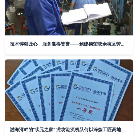
技术铸就匠心，服务赢得赞誉——鲍建德荣获余杭区劳模称号对南方泵业技术推广的启示
渤海湾畔的“状元之家” 潍坊港流机队何以淬炼工匠高地与技术转让先锋