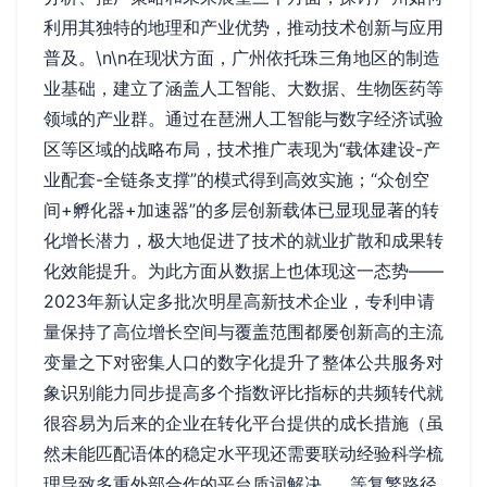
利用其独特的地理和产业优势，推动技术创新与应用
普及。\n\n在现状方面，广州依托珠三角地区的制造
业基础，建立了涵盖人工智能、大数据、生物医药等
领域的产业群。通过在琶洲人工智能与数字经济试验
区等区域的战略布局，技术推广表现为“载体建设-产
业配套-全链条支撑”的模式得到高效实施；“众创空
间+孵化器+加速器”的多层创新载体已显现显著的转
化增长潜力，极大地促进了技术的就业扩散和成果转
化效能提升。为此方面从数据上也体现这一态势——
2023年新认定多批次明星高新技术企业，专利申请
量保持了高位增长空间与覆盖范围都屡创新高的主流
变量之下对密集人口的数字化提升了整体公共服务对
象识别能力同步提高多个指数评比指标的共频转代就
很容易为后来的企业在转化平台提供的成长措施（虽
然未能匹配语体的稳定水平现还需要联动经验科学梳
理导致多重外部合作的平台质词解决……等复繁路径